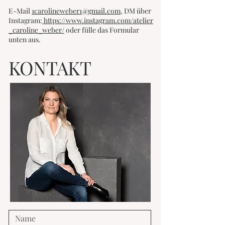
E-Mail
1carolineweber1@gmail.com,
DM über
Instagram:
https://www.instagram.com/atelier
_caroline_weber/
oder fülle das Formular
unten aus.
KONTAKT